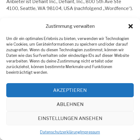
Anbieter ist Defiant Inc., Defiant, Inc., 800 5th Ave Ste
4100, Seattle, WA 98104, USA (nachfolgend „Wordfence“).
Wordfence dient dem Schutz unserer Website vor
Zustimmung verwalten
unerwünschten Zugriffen oder bösartigen Cyberattacken.
Zu diesem Zweck stellt unsere Website eine dauerhafte
Um dir ein optimales Erlebnis zu bieten, verwenden wir Technologien
Verbindung zu den Servern von Wordfence her, damit
wie Cookies, um Geräteinformationen zu speichern und/oder darauf
Wordfence seine Datenbanken mit den auf unserer Website
zuzugreifen. Wenn du diesen Technologien zustimmst, können wir
Daten wie das Surfverhalten oder eindeutige IDs auf dieser Website
getätigten Zugriffen abgleichen und ggf. blockieren kann.
verarbeiten. Wenn du deine Zustimmung nicht erteilst oder
zurückziehst, können bestimmte Merkmale und Funktionen
Die Verwendung von Wordfence erfolgt auf Grundlage von
beeinträchtigt werden.
Art. 6 Abs. 1 lit. f DSGVO. Der Websitebetreiber hat ein
berechtigtes Interesse an einem möglichst effektiven
AKZEPTIEREN
Schutz seiner Website vor Cyberattacken. Sofern eine
entsprechende Einwilligung abgefragt wurde, erfolgt die
ABLEHNEN
Verarbeitung ausschließlich auf Grundlage von Art. 6 Abs. 1
lit. a DSGVO und § 25 Abs. 1 TDDDG, soweit die Einwilligung
EINSTELLUNGEN ANSEHEN
die Speicherung von Cookies oder den Zugriff auf
Informationen im Endgerät des Nutzers (z. B. Device-
Datenschutzerklärung
Impressum
Fingerprinting) im Sinne des TDDDG umfasst. Die
Einwilligung ist jederzeit widerrufbar.