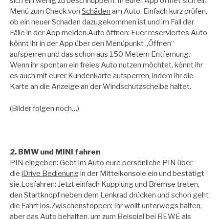
sich ein wenig zu beschnuppern. In eurer App öffnet sich ein
Menü zum Check von
Schäden
am Auto. Einfach kurz prüfen,
ob ein neuer Schaden dazugekommen ist und im Fall der
Fälle in der App melden.Auto öffnen: Euer reserviertes Auto
könnt ihr in der App über den Menüpunkt „Öffnen“
aufsperren und das schon aus 150 Metern Entfernung.
Wenn ihr spontan ein freies Auto nutzen möchtet, könnt ihr
es auch mit eurer Kundenkarte aufsperren, indem ihr die
Karte an die Anzeige an der Windschutzscheibe haltet.
(Bilder folgen noch…)
2. BMW und MINI fahren
PIN eingeben: Gebt im Auto eure persönliche PIN über
die
iDrive Bedienung
in der Mittelkonsole ein und bestätigt
sie.Losfahren: Jetzt einfach Kupplung und Bremse treten,
den Startknopf neben dem Lenkrad drücken und schon geht
die Fahrt los.Zwischenstoppen: Ihr wollt unterwegs halten,
aber das Auto behalten, um zum Beispiel bei REWE als