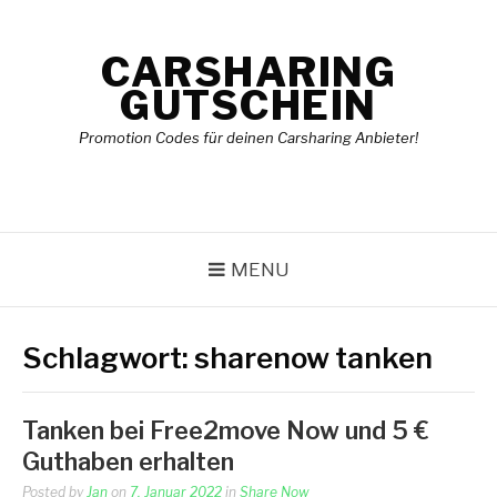
Skip
to
CARSHARING
content
GUTSCHEIN
Promotion Codes für deinen Carsharing Anbieter!
MENU
Schlagwort:
sharenow tanken
Tanken bei Free2move Now und 5 €
Guthaben erhalten
Posted by
Jan
on
7. Januar 2022
in
Share Now