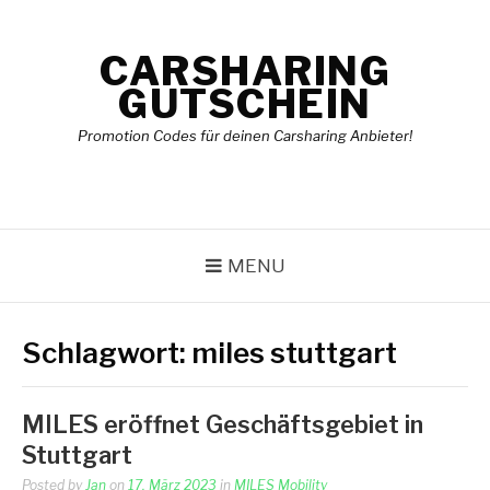
Skip
to
CARSHARING
content
GUTSCHEIN
Promotion Codes für deinen Carsharing Anbieter!
MENU
Schlagwort:
miles stuttgart
MILES eröffnet Geschäftsgebiet in
Stuttgart
Posted by
Jan
on
17. März 2023
in
MILES Mobility