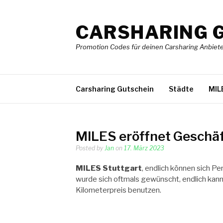
Skip
to
CARSHARING 
content
Promotion Codes für deinen Carsharing Anbiete
Carsharing Gutschein
Städte
MIL
MILES eröffnet Geschäf
Posted by
Jan
on
17. März 2023
MILES Stuttgart
, endlich können sich Pe
wurde sich oftmals gewünscht, endlich kann 
Kilometerpreis benutzen.