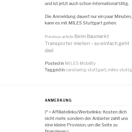
und ist jetzt auch schon International tätig.
Die Anmeldung dauert nur ein paar Minuten, 
kann es mit
MILES Stuttgart
gehen.
Continue
Beim Baumarkt
Previous article
Transporter mieten – so einfach geht
das!
Reading
Posted in
MILES Mobility
Tagged in
carsharing stuttgart
,
miles stuttg
ANMERKUNG
(* = Affiliatelinks/Werbelinks: Kosten dich
nicht mehr, sondern der Anbieter zahlt uns
eine kleine Provision, um die Seite zu
finanzieren.)