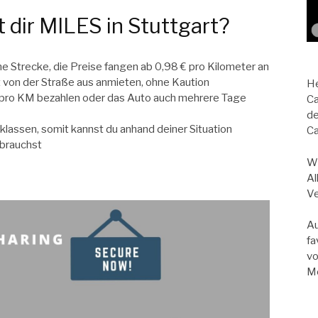
t dir MILES in Stuttgart?
ne Strecke, die Preise fangen ab 0,98 € pro Kilometer an
 von der Straße aus anmieten, ohne Kaution
He
nst pro KM bezahlen oder das Auto auch mehrere Tage
Ca
de
lassen, somit kannst du anhand deiner Situation
Ca
 brauchst
Wi
Al
Ve
Au
fa
vo
Me