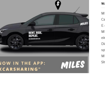
W
MI
Ca
E-
MI
ei
Di
sp
MI
Sh