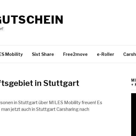
GUTSCHEIN
r!
ES Mobility
Sixt Share
Free2move
e-Roller
Carsh
M
tsgebiet in Stuttgart
+
rsonen in Stuttgart über MILES Mobility freuen! Es
man jetzt auch in Stuttgart Carsharing nach